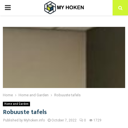
PRIMARY
MENU
Home
Home and Garden
Robuuste tafels
Home and Garden
Robuuste tafels
Published by Myhoken.info
October 7, 2022
0
1729