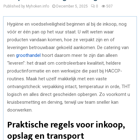
Published by Myhoken.info
December 5, 2025
0
507
Hygiëne en voedselveiligheid beginnen al bij de inkoop, nog
vóór er één pan op het vuur staat. U wilt weten waar
producten vandaan komen, hoe ze verpakt zijn en of
leveringen betrouwbaar gekoeld aankomen. De catering van
een
groothandel
hoort daarom meer te zijn dan alleen
“leveren”: het draait om controleerbare kwaliteit, heldere
productinformatie en een werkwijze die past bij HACCP-
routines. Maak het uzelf makkelijk met een vaste
ontvangstcheck: verpakking intact, temperatuur in orde, THT
logisch en alles direct gescheiden opbergen. Zo voorkomt u
kruisbesmetting en derving, terwijl uw team sneller kan
doorwerken.
Praktische regels voor inkoop,
opslag en transport