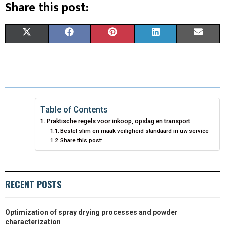
Share this post:
S
S
S
S
S
X
F
P
L
E
H
H
H
H
H
(
A
I
I
M
A
A
A
A
A
T
C
N
N
A
R
R
R
R
R
W
E
T
K
I
E
E
E
E
E
I
B
E
E
L
Table of Contents
Praktische regels voor inkoop, opslag en transport
O
O
O
O
O
T
O
R
D
Bestel slim en maak veiligheid standaard in uw service
Share this post:
N
N
N
N
N
T
O
E
I
E
K
S
N
R
T
RECENT POSTS
)
Optimization of spray drying processes and powder
characterization