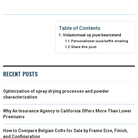
A
A
A
A
A
T
C
N
N
A
R
R
R
R
R
W
E
T
K
I
E
E
E
E
E
I
B
E
E
L
Table of Contents
Volautomaat op jouw beursstand
O
O
O
O
O
T
O
R
D
Personaliseer jouw koffie ervaring
Share this post:
N
N
N
N
N
T
O
E
I
E
K
S
N
R
T
RECENT POSTS
)
Optimization of spray drying processes and powder
characterization
Why An Insurance Agency in California Offers More Than Lower
Premiums
How to Compare Belgian Colts for Sale by Frame Size, Finish,
and Configuration