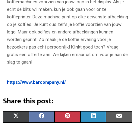
koffiemachines voorzien van jouw logo in het display. Als je
echt de blits wil maken, kun je ook gaan voor onze
koffieprinter. Deze machine print op elke gewenste afbeelding
op je koffies. Je kunt dus zelfs je koffie voorzien van jouw
logo. Maar ook selfies en andere afbeeldingen kunnen
worden geprint. Zo maak je de koffie ervaring voor je
bezoekers pas echt persoonlijk! Klinkt goed toch? Vraag
gratis een offerte aan. We kijken ernaar uit om voor je aan de
slag te gaan!
https://www.barcompany.nl/
Share this post:
S
S
S
S
S
X
F
P
L
E
H
H
H
H
H
(
A
I
I
M