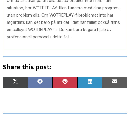
Om du är säker på att alla dessa orsaker inte finns i din
situation, bör WOTREPLAY-filen fungera med dina program,
utan problem alls. Om WOTREPLAY-filproblemet inte har
åtgärdats kan det bero på att det i det här fallet också finns
en sällsynt WOTREPLAY-fil. Du kan bara begära hjälp av
professionell personal i detta fall.
Share this post:
S
S
S
S
S
X
F
P
L
E
H
H
H
H
H
(
A
I
I
M
A
A
A
A
A
T
C
N
N
A
R
R
R
R
R
W
E
T
K
I
E
E
E
E
E
I
B
E
E
L