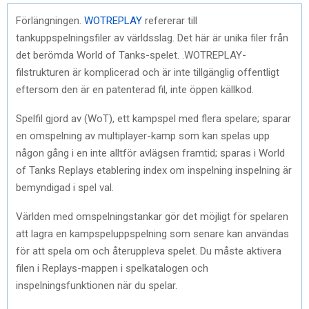
Förlängningen.
WOTREPLAY
refererar till
tankuppspelningsfiler av världsslag. Det här är unika filer från
det berömda World of Tanks-spelet. .WOTREPLAY-
filstrukturen är komplicerad och är inte tillgänglig offentligt
eftersom den är en patenterad fil, inte öppen källkod.
Spelfil gjord av (WoT), ett kampspel med flera spelare; sparar
en omspelning av multiplayer-kamp som kan spelas upp
någon gång i en inte alltför avlägsen framtid; sparas i World
of Tanks Replays etablering index om inspelning inspelning är
bemyndigad i spel val.
Världen med omspelningstankar gör det möjligt för spelaren
att lagra en kampspeluppspelning som senare kan användas
för att spela om och återuppleva spelet. Du måste aktivera
filen i Replays-mappen i spelkatalogen och
inspelningsfunktionen när du spelar.