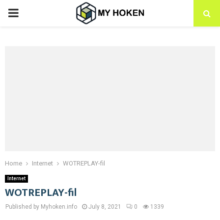
PRIMARY
MENU
Home
Internet
WOTREPLAY-fil
Internet
WOTREPLAY-fil
Published by Myhoken.info
July 8, 2021
0
1339