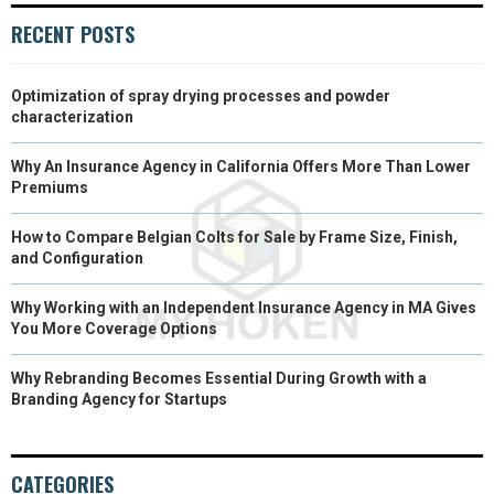
O
O
O
O
O
T
O
R
D
RECENT POSTS
N
N
N
N
N
T
O
E
I
Optimization of spray drying processes and powder
E
K
S
N
characterization
R
T
Why An Insurance Agency in California Offers More Than Lower
)
Premiums
How to Compare Belgian Colts for Sale by Frame Size, Finish,
and Configuration
Why Working with an Independent Insurance Agency in MA Gives
You More Coverage Options
Why Rebranding Becomes Essential During Growth with a
Branding Agency for Startups
CATEGORIES